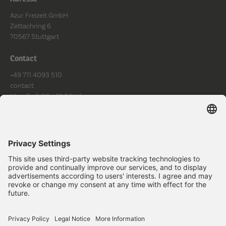
Azur Freizeit GmbH
Zettachring 6
70567 Stuttgart
Contact
+49 711 4093 510
contact
Mo - Fr: 9:00 - 18:00 Uhr
Suivez-nous
Protection des données
Imprimer
Termes et conditions
Cookies
Passer la commande
Accessibilité
Copyright ©
2026
.
All rights reserved.