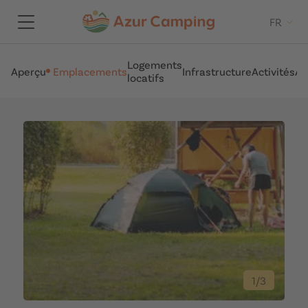
FR
Logements
Aperçu
Emplacements
Infrastructure
Activités
Ar
locatifs
1
/
3