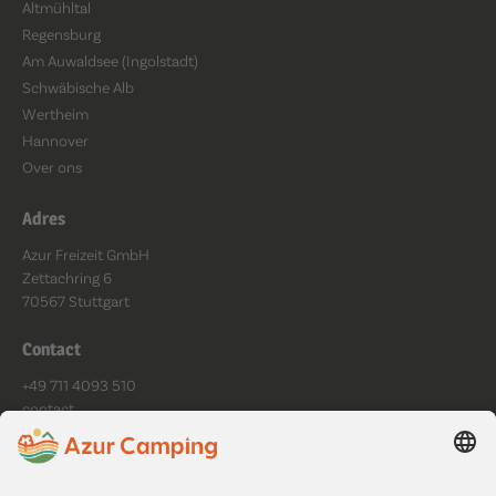
Altmühltal
Regensburg
Am Auwaldsee (Ingolstadt)
Schwäbische Alb
Wertheim
Hannover
Over ons
Adres
Azur Freizeit GmbH
Zettachring 6
70567 Stuttgart
Contact
+49 711 4093 510
contact
Mo - Fr: 9:00 - 18:00 Uhr
Volg ons