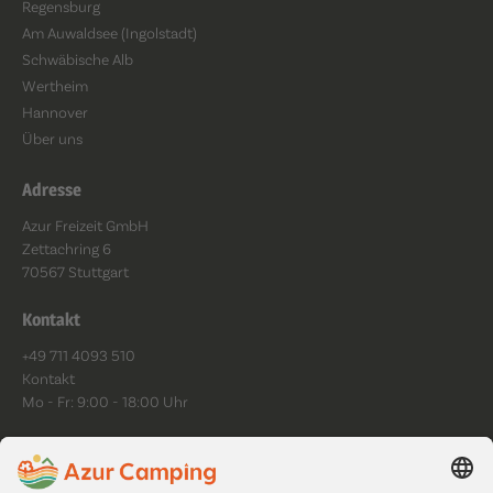
Regensburg
Am Auwaldsee (Ingolstadt)
Schwäbische Alb
Wertheim
Hannover
Über uns
Adresse
Azur Freizeit GmbH
Zettachring 6
70567 Stuttgart
Kontakt
+49 711 4093 510
Kontakt
Mo - Fr: 9:00 - 18:00 Uhr
Folge uns