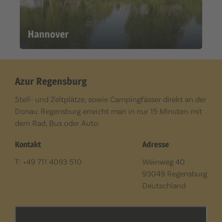
Hannover
Azur Regensburg
Stell- und Zeltplätze, sowie Campingfässer direkt an der
Donau. Regensburg erreicht man in nur 15 Minuten mit
dem Rad, Bus oder Auto.
Kontakt
Adresse
T: +49 711 4093 510
Weinweg 40
93049 Regensburg
Deutschland