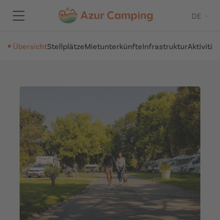
DE
Übersicht
Stellplätze
Mietunterkünfte
Infrastruktur
Aktivität