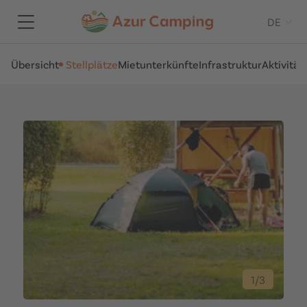
DE
Übersicht
Stellplätze
Mietunterkünfte
Infrastruktur
Aktivität
1
/
3