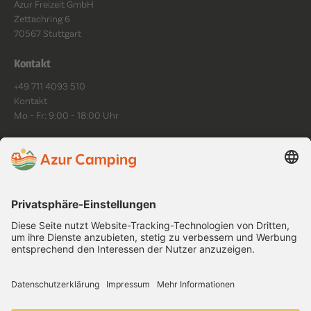
Azur Freizeit GmbH
Zettachring 6
70567 Stuttgart
Kontakt
+49 711 4093 510
Kontakt
Mo - Fr: 9:00 - 18:00 Uhr
Folge uns
Datenschutz
Impressum
AGB
Cookies
Platzordnung
Barrierefreiheit
Copyright ©
2026
.
All rights reserved.
Ab 25.00 EUR