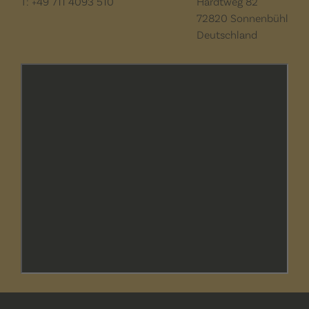
T: +49 711 4093 510
Hardtweg 82
72820 Sonnenbühl
Deutschland