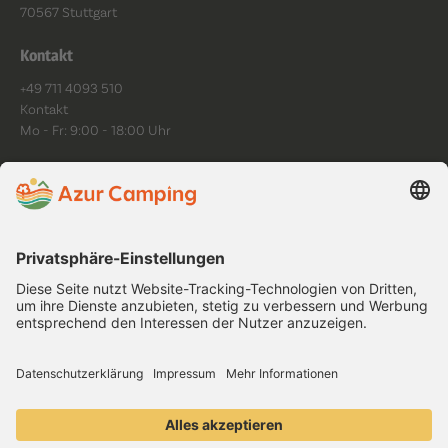
70567 Stuttgart
Kontakt
+49 711 4093 510
Kontakt
Mo - Fr: 9:00 - 18:00 Uhr
Folge uns
Datenschutz
Impressum
AGB
Cookies
Platzordnung
Barrierefreiheit
Copyright ©
2026
.
All rights reserved.