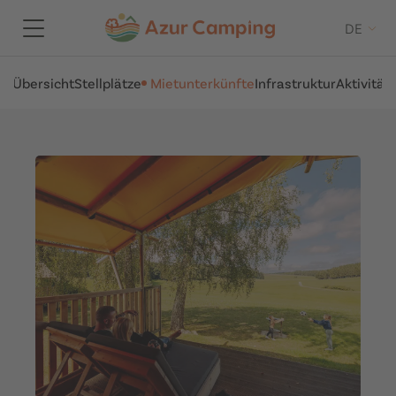
DE
Übersicht
Stellplätze
Mietunterkünfte
Infrastruktur
Aktivität