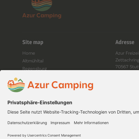
Site map
Adresse
Home
Azur Freiz
Zettachrin
Altmühltal
70567 Stut
Regensburg
Am Auwaldsee (Ingolstadt)
Schwäbische Alb
Wertheim
Hannover
Über uns
Datenschutz
Impressum
AGB
Cookies
Platzordn