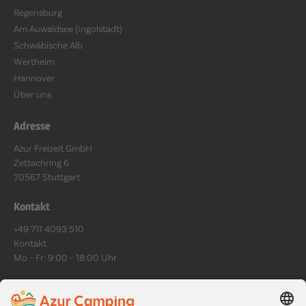
Regensburg
Am Auwaldsee (Ingolstadt)
Schwäbische Alb
Wertheim
Hannover
Über uns
Adresse
Azur Freizeit GmbH
Zettachring 6
70567 Stuttgart
Kontakt
+49 711 4093 510
Kontakt
Mo - Fr: 9:00 - 18:00 Uhr
Folge uns