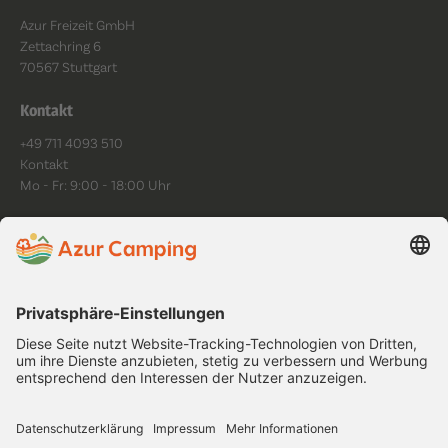
Azur Freizeit GmbH
Zettachring 6
70567 Stuttgart
Kontakt
+49 711 4093 510
Kontakt
Mo - Fr: 9:00 - 18:00 Uhr
Folge uns
Datenschutz
Impressum
AGB
Cookies
Platzordnung
Barrierefreiheit
Copyright ©
2026
.
All rights reserved.