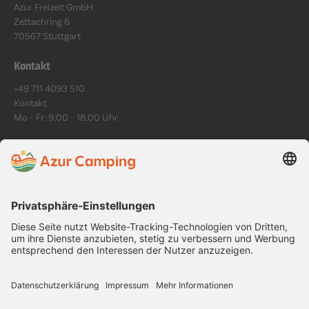
Azur Freizeit GmbH
Zettachring 6
70567 Stuttgart
Kontakt
+49 711 4093 510
Kontakt
Mo - Fr: 9:00 - 18:00 Uhr
Folge uns
Datenschutz
Impressum
AGB
Cookies
Platzordnung
Barrierefreiheit
Copyright ©
2026
.
All rights reserved.